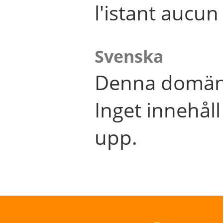
l'istant aucu
Svenska
Denna domän 
Inget innehål
upp.